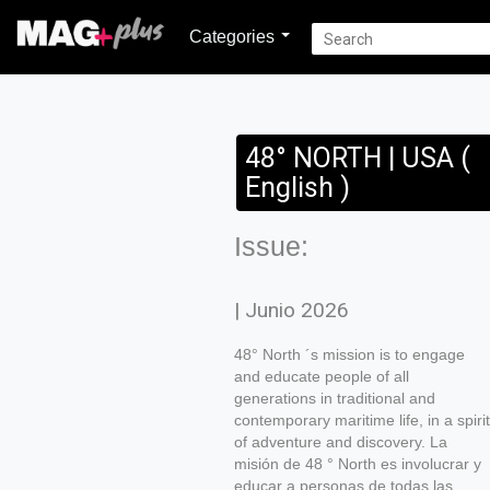
Categories
48° NORTH | USA (
English )
Issue:
| Junio 2026
48° North ´s mission is to engage
and educate people of all
generations in traditional and
contemporary maritime life, in a spirit
of adventure and discovery. La
misión de 48 ° North es involucrar y
educar a personas de todas las